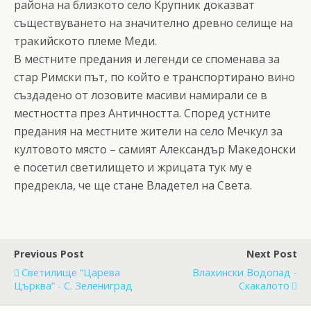
района на близкото село Крупник доказват
съществуването на значително древно селище на
тракийското племе Меди.
В местните предания и легенди се споменава за
стар Римски път, по който е транспортирано вино
създадено от лозовите масиви намирали се в
местността през Античността. Според устните
предания на местните жители на село Мечкул за
култовото място – самият Александър Македонски
е посетил светилището и жрицата тук му е
предрекла, че ще стане Владетел на Света.
Previous Post
Next Post
Светилище “Царева
Влахински Водопад -
Църква” - С. Зелениград
Скакалото