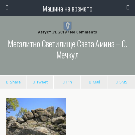
Машина на времето
Август 31, 2019 • No Comments
Мегалитно Светилище Света Амина – С.
Мечкул
Share
Tweet
Pin
Mail
SMS