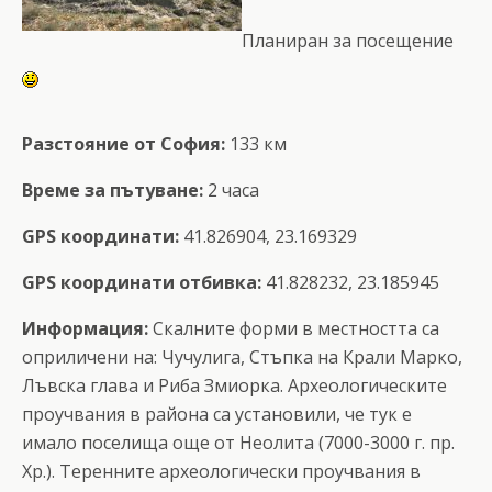
Планиран за посещение
Разстояние от София:
133 км
Време за пътуване:
2 часа
GPS координати:
41.826904, 23.169329
GPS координати отбивка:
41.828232, 23.185945
Информация:
Скалните форми в местността са
оприличени на: Чучулига, Стъпка на Крали Марко,
Лъвска глава и Риба Змиорка. Археологическите
проучвания в района са установили, че тук е
имало поселища още от Неолита (7000-3000 г. пр.
Хр.). Теренните археологически проучвания в