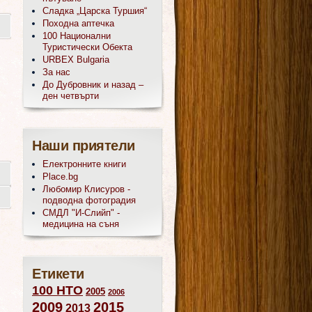
Сладка „Царска Туршия“
Походна аптечка
100 Национални
Туристически Обекта
URBEX Bulgaria
За нас
До Дубровник и назад –
ден четвърти
Наши приятели
Електронните книги
Place.bg
Любомир Клисуров -
подводна фотоградия
СМДЛ "И-Слийп" -
медицина на съня
Етикети
100 НТО
2005
2006
2009
2015
2013