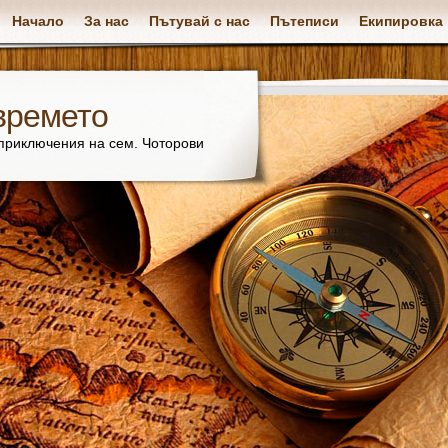
Начало
За нас
Пътувай с нас
Пътеписи
Екипировка
времето
 приключения на сем. Чоторови