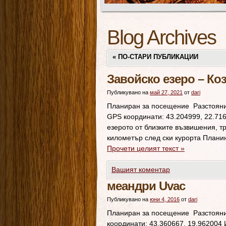
Blog Archives
«
ПО-СТАРИ ПУБЛИКАЦИИ
Завойско езеро – Ко
Публикувано на
май 27, 2021
от
dari
Планиран за посещение Разстояние
GPS координати: 43.204999, 22.71
езерото от близките възвишения, т
километър след ски курорта Плани
Прочети целият текст
»
Вашият коментар
меандри Uvac
Публикувано на
юни 4, 2016
от
dari
Планиран за посещение Разстояние
координати: 43.360667, 19.962004