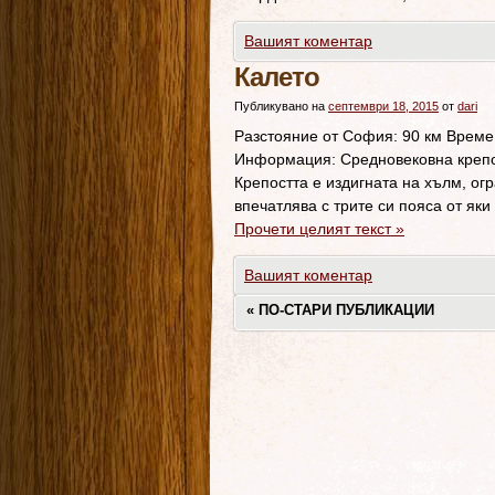
Вашият коментар
Калето
Публикувано на
септември 18, 2015
от
dari
Разстояние от София: 90 км Време 
Информация: Средновековна крепос
Крепостта е издигната на хълм, огр
впечатлява с трите си пояса от як
Прочети целият текст
»
Вашият коментар
«
ПО-СТАРИ ПУБЛИКАЦИИ