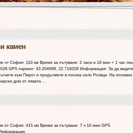
зи камен
 от София: 110 км Време за пътуване: 2 часа и 10 мин + 1 час пе
6028 GPS паркинг: 43.204999, 22.716028 Информация: За да видит
ръгнете към Пирот и продължете в посока село Рсовци. На половин
нарски дом от лявата …
 от София: 415 км Време за пътуване: 7 ч 10 мин GPS
 Информация: