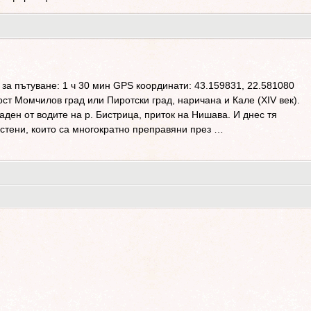
за пътуване: 1 ч 30 мин GPS координати: 43.159831, 22.581080
т Момчилов град или Пиротски град, наричана и Кале (XIV век).
аден от водите на р. Бистрица, приток на Нишава. И днес тя
и стени, които са многократно преправяни през …