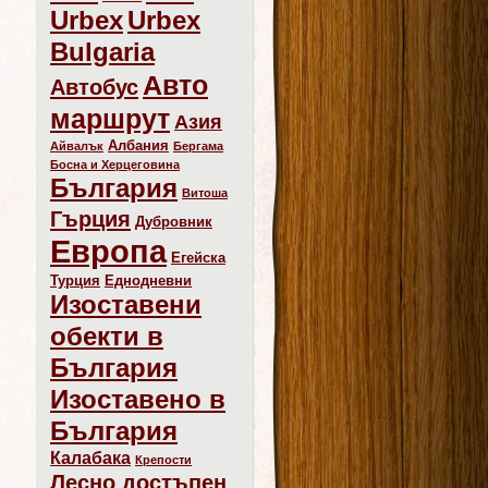
Urbex
Urbex
Bulgaria
Авто
Автобус
маршрут
Азия
Албания
Айвалък
Бергама
Босна и Херцеговина
България
Витоша
Гърция
Дубровник
Европа
Егейска
Турция
Еднодневни
Изоставени
обекти в
България
Изоставено в
България
Калабака
Крепости
Лесно достъпен