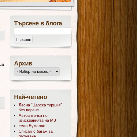
Търсене в блога
Архив
ша
е
Най-четено
Лесна “Царска туршия”
без варене
Автоаптечка по
изискванията на МЗ
село Бумалча
Списък с багаж за
пътуване