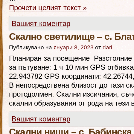
Прочети целият текст
»
Вашият коментар
Скално светилище – с. Бла
Публикувано на
януари 8, 2023
от
dari
Планиран за посещение Разстояние 
за пътуване: 1 ч 10 мин GPS отбивка
22.943782 GPS координати: 42.26744
В непосредствена близост до тази с
протодолмен. Скални изсичания, съч
скални образувания от рода на тези 
Вашият коментар
Скални ниши – с. Бабинска