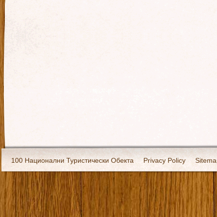
100 Национални Туристически Обекта
Privacy Policy
Sitema
Екипировка
За нас
Имало едно време
Кивоторият. Ковч
Ковчега със светите мощи на Свети Григорий Каллидис
Музея