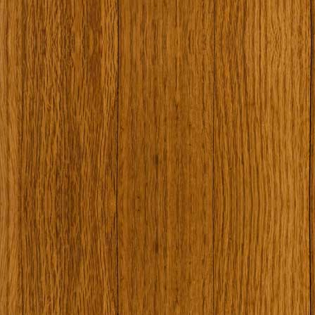
Наши туристически обекти
Някой ден…
Открит музей Кора
Фото галерия