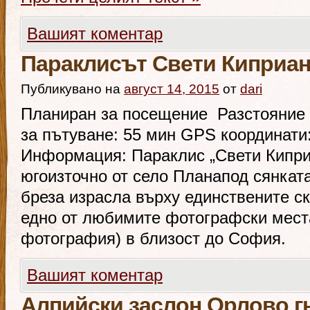
Вашият коментар
Параклисът Свети Киприа
Публикувано на
август 14, 2015
от
dari
Планиран за посещение Разстояние 
за пътуване: 55 мин GPS координати:
Информация: Параклис „Свети Кипри
югоизточно от село Планапод сянкат
бреза израсла върху единствените ск
едно от любимите фотографски мест
фотография) в близост до София.
Вашият коментар
Алпийски заслон Орлово г