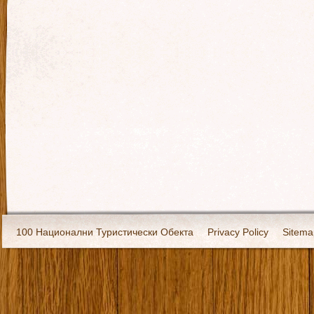
100 Национални Туристически Обекта
Privacy Policy
Sitema
Екипировка
За нас
Имало едно време
Кивоторият. Ковч
Ковчега със светите мощи на Свети Григорий Каллидис
Музея