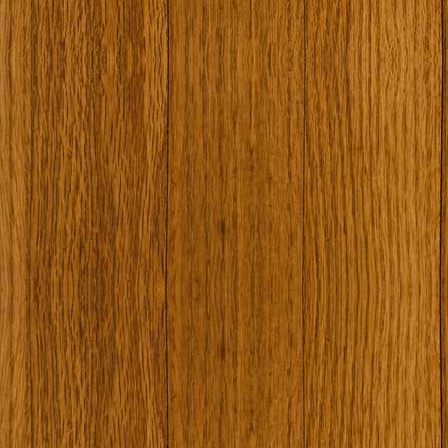
Наши туристически обекти
Някой ден…
Открит музей Кора
Фото галерия