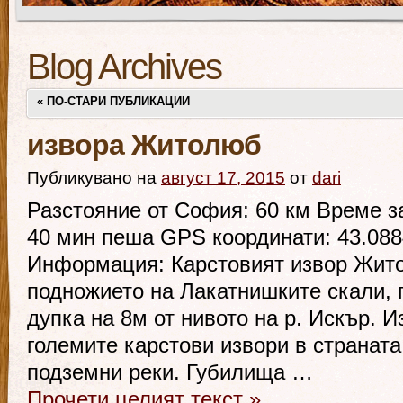
Blog Archives
«
ПО-СТАРИ ПУБЛИКАЦИИ
извора Житолюб
Публикувано на
август 17, 2015
от
dari
Разстояние от София: 60 км Време за
40 мин пеша GPS координати: 43.088
Информация: Карстовият извор Жито
подножието на Лакатнишките скали,
дупка на 8м от нивото на р. Искър. И
големите карстови извори в страната
подземни реки. Губилища …
Прочети целият текст
»