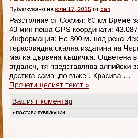
Публикувано на
юли 17, 2015
от
dari
Разстояние от София: 60 км Време за
40 мин пеша GPS координати: 43.087
Информация: На 300 м. над река Иск
терасовидна скална издатина на Чер
малка дървена къщичка. Оцветена в
отдалеч, тя представлява алпийски з
достига само „по въже”. Красива …
Прочети целият текст
»
Вашият коментар
«
ПО-СТАРИ ПУБЛИКАЦИИ