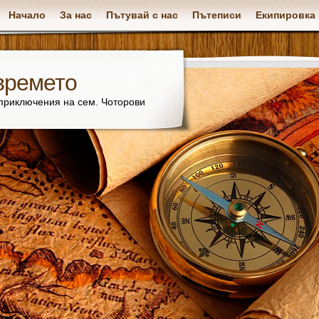
Начало
За нас
Пътувай с нас
Пътеписи
Екипировка
времето
 приключения на сем. Чоторови