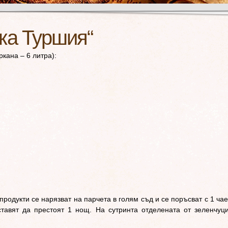
ка Туршия“
ркана – 6 литра):
продукти се нарязват на парчета в голям съд и се поръсват с 1 ча
ставят да престоят 1 нощ. На сутринта отделената от зеленчуц