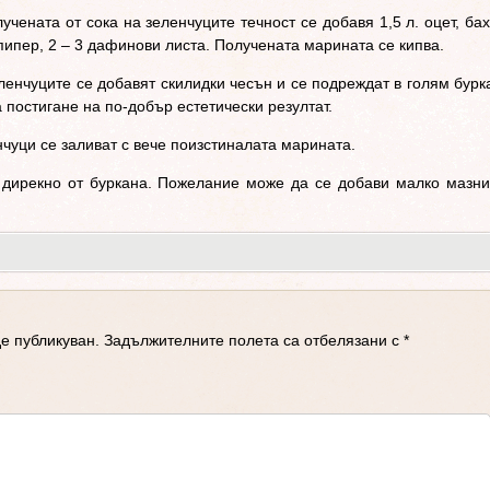
учената от сока на зеленчуците течност се добавя 1,5 л. оцет, ба
рпипер, 2 – 3 дафинови листа. Получената марината се кипва.
енчуците се добавят скилидки чесън и се подреждат в голям бурк
 постигане на по-добър естетически резултат.
чуци се заливат с вече поизстиналата марината.
дирекно от буркана. Пожелание може да се добави малко мазн
е публикуван.
Задължителните полета са отбелязани с
*