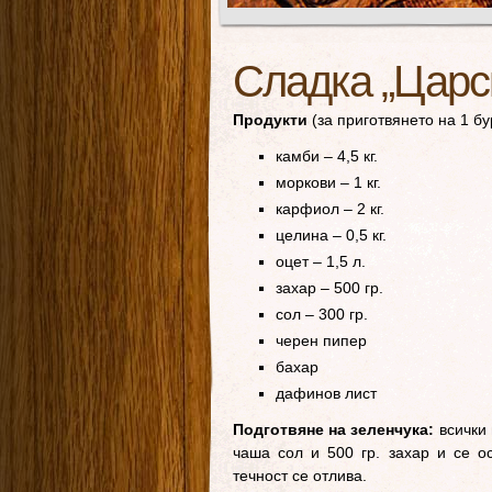
Сладка „Царс
Продукти
(за приготвянето на 1 бу
камби – 4,5 кг.
моркови – 1 кг.
карфиол – 2 кг.
целина – 0,5 кг.
оцет – 1,5 л.
захар – 500 гр.
сол – 300 гр.
черен пипер
бахар
дафинов лист
Подготвяне на зеленчука:
всички 
чаша сол и 500 гр. захар и се о
течност се отлива.