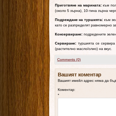
Приготвяне на марината:
към пол
(около 5 зърна), 10-тина зърна че
Подреждане на туршията:
към зел
като се разпределят равномерно за
Консервиране:
подредените зелен
Сервиране:
туршията се сервира 
(растително масло/олио) на вкус.
Comments (0)
Вашият коментар
Вашият имейл адрес няма да бъд
Коментар:
*