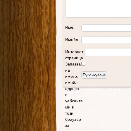
Име
Имейл
Интернет
страница
Запазване
на
името,
имейл
адреса
и
уебсайта
ми в
този
браузър
за