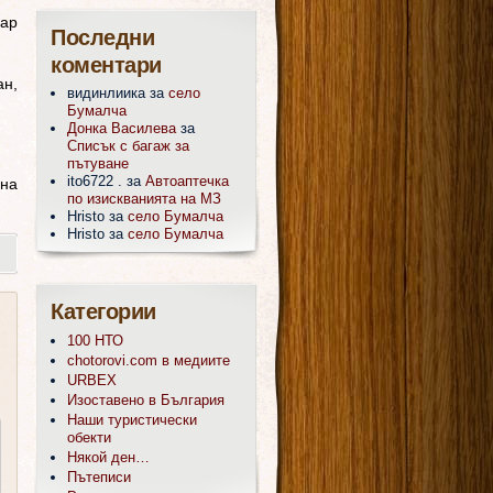
хар
Последни
коментари
ан,
видинлиика
за
село
Бумалча
Донка Василева
за
Списък с багаж за
пътуване
ito6722 .
за
Автоаптечка
ина
по изискванията на МЗ
Hristo
за
село Бумалча
Hristo
за
село Бумалча
Категории
100 НТО
chotorovi.com в медиите
URBEX
Изоставено в България
Наши туристически
обекти
Някой ден…
Пътеписи