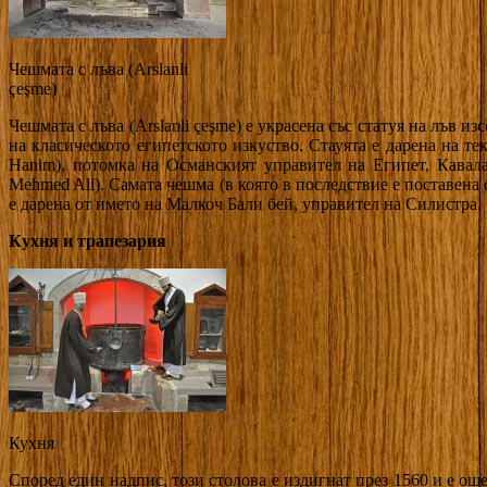
Чешмата с лъва (Arslanli
çeşme)
Чешмата с лъва (Arslanli çeşme) е украсена със статуя на лъв и
на класическото египетското изкуство. Стауята е дарена на те
Hanim), потомка на Османският управител на Египет, Кавала
Mehmed Ali). Самата чешма (в която в последствие е поставена 
е дарена от името на Малкоч Бали бей, управител на Силистра.
Кухня и трапезария
Кухня
Според един надпис, този столова е издигнат през 1560 и е о