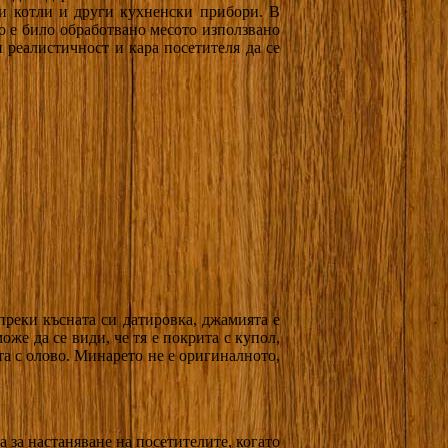
ки котли и други кухненски прибори. В
о е било обработвано месото използвано
и реалистичност и кара посетителя да се
ъпреки късната си датировка, джамията е
же да се види, че тя е покрита с купол,
та с олово. Минарето не е оригиналното,
а за настаняване на посетителите, когато