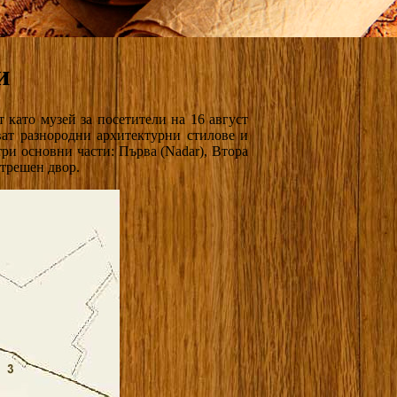
и
ит като музей за посетители на 16 август
ват разнородни архитектурни стилове и
три основни части: Първа (Nadar), Втора
вътрешен двор.