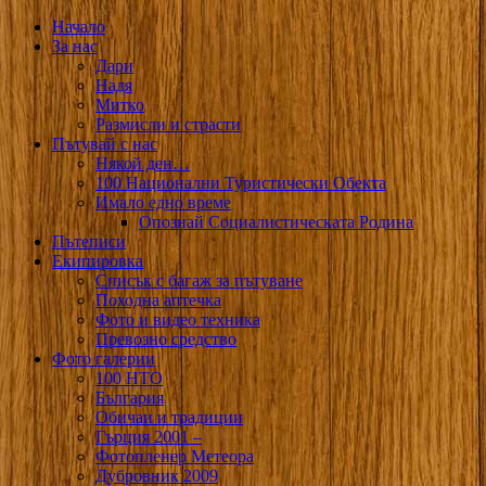
Начало
За нас
Дари
Надя
Митко
Размисли и страсти
Пътувай с нас
Някой ден…
100 Национални Туристически Обекта
Имало едно време
Опознай Социалистическата Родина
Пътеписи
Екипировка
Списък с багаж за пътуване
Походна аптечка
Фото и видео техника
Превозно средство
Фото галерии
100 НТО
България
Обичаи и традиции
Гърция 2001 –
Фотопленер Метеора
Дубровник 2009