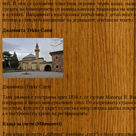
бей. В нея са изложени известния огромен черен казан, мал
средата на помещението се намира каменна транжорна на коят
в кухнята. Направената възстановка впечатлява с детайлност 
потопи в семплото ежедневие на дервишите обитавали текето.
Джамията Tekke Cami
Джамията (Tekke Cami)
Тази джамия е построена през 1834 г. от султан Махмуд II. В
изградена в много консервативен стил. От вътрешната страна мо
но отвън, куполът е скрит от нисъка конусовидна шапка покри
а е построено по време на реставрацията.
Къща за гости (Mihmanevi)
Тази къща за гости („mihman“ означава „гост“) е била използван