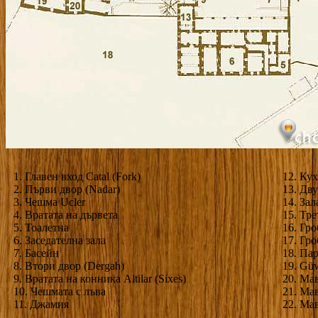
1. Главен вход Catal (Fork)
12. Ку
2. Първи двор (Nadar)
13. Дву
3. Чешма Ucler
14. Зал
4. Вратата на дървета
15. Тре
5. Тоалетна
16. Гр
6. Заседателна зала
17. Гр
7. Басейн
18. Па
8. Втори двор (Dergah)
19. Gü
9. Вратата на конника Altilar (Sixes)
20. Ма
10. Чешмата с лъва
21. Ма
11. Джамия
22. Ма