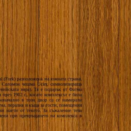
al (Fork) разположена на южната страна.
а Соломон чешма Ucler, символизираща
вийската вяра). Тя е подарък от Фатма
 през 1902 г., когато комплексът е била
рвоначално в този двор са се намирали
на, пералня и къща за гости, помещения
аи наети от текето. За съжаление тези
ушени при превръщането на комплекса в