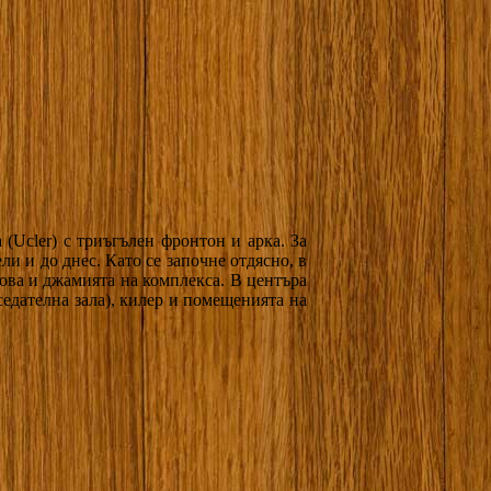
 (Ucler) с триъгълен фронтон и арка. За
и и до днес. Като се започне отдясно, в
лова и джамията на комплекса. В центъра
аседателна зала), килер и помещенията на