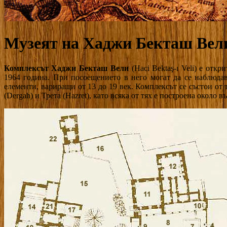
Музеят на Хаджи Бекташ Вел
Комплексът Хаджи Бекташ Вели
(Haci Bektaş-ı Veli) е откр
1964 година. При посоещението в него могат да се наблюда
елементи, вариращи от 13 до 19 век. Комплексът се състои от 
(Dergah) и Трета (Hazret), като всяка от тях е построена около 