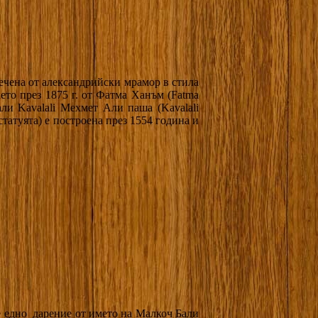
зсечена от александрийски мрамор в стила
кето през 1875 г. от Фатма Ханъм (Fatma
ли Kavalali Мехмет Али паша (Kavalali
статуята) е построена през 1554 година и
ще едно дарение от името на Малкоч Бали