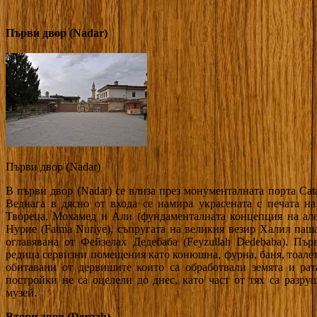
Първи двор (Nadar)
Първи двор (Nadar)
В първи двор (Nadar) се влиза през монументалната порта Cat
Веднага в дясно от входа се намира украсената с печата н
Твореца, Мохамед и Али (фундаменталната концепция на але
Нурие (Fatma Nuriye), съпругата на великия везир Халил паша
оглавявана от Фейзелах Дедебаба (Feyzullah Dedebaba). Пъ
редица сервизни помещения като конюшна, фурна, баня, тоалет
обитавани от дервишите които са обработвали земята и рат
постройки не са оцелели до днес, като част от тях са разр
музей.
Втори двор (Dergah)