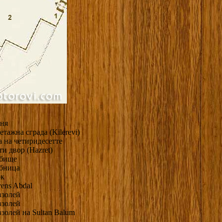
хня
етажна сграда (Kilerevi)
а на четиридесетте
ти двор (Hazret)
обище
обница
рк
vens Abdal
взолей
взолей
взолей на Sultan Balum