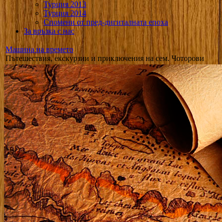
Турция 2013
Турция 2014
Спомени от пред-дигиталната епоха
За връзка с нас
Машина на времето
Пътешествия, екскурзии и приключения на сем. Чоторови