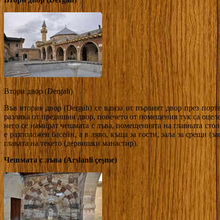
Втори двор (Dergah)
Във втория двор (Dergah) се влиза от първият двор през порта
разлика от предишня двор, повечето от помещения тук са оцелел
него се намират чешмата с лъва, помещенията на главната сто
е разположен басейн, а в ляво, къща за гости, зала за срещи (з
главата на текето (дервишки манастир).
Чешмата с лъва
(Arslanli çeşme)