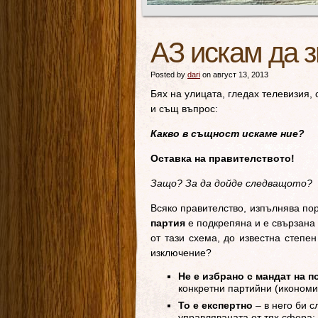
АЗ искам да з
Posted by
dari
on август 13, 2013
Бях на улицата, гледах телевизия,
и същ въпрос:
Какво в същност искаме ние?
Оставка на правителството!
Защо? За да дойде следващото?
Всяко правителство, изпълнява по
партия
е подкрепяна и е свързана
от тази схема, до известна степен
изключение?
Не е избрано с мандат на 
конкретни партийни (икономи
То е експертно
– в него би с
управляваната от тях сфера;