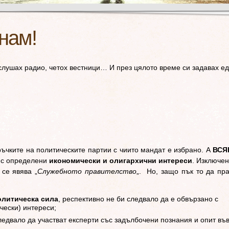
нам!
 слушах радио, четох вестници… И през цялото време си задавах е
ръчките на политическите партии с чиито мандат е избрано. А
ВСЯ
 с определени
икономически и олигархични интереси
. Изключе
 се явява „
Служебното правителство
„. Но, защо пък то да пр
политическа сила
, респективно не би следвало да е обвързано с
чески) интереси;
ледвало да участват експерти със задълбочени познания и опит въ