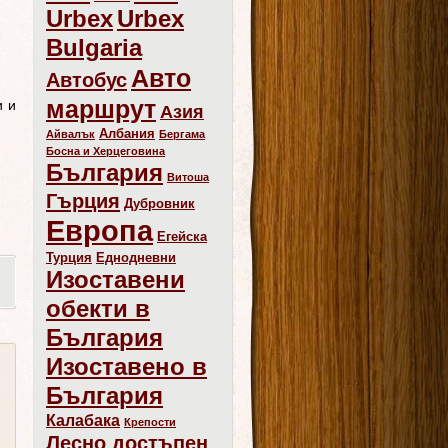
Urbex
Urbex
Bulgaria
Авто
Автобус
маршрут
и и
Азия
Албания
Айвалък
Бергама
Босна и Херцеговина
България
Витоша
Гърция
Дубровник
Европа
Егейска
Турция
Еднодневни
Изоставени
обекти в
България
Изоставено в
България
Калабака
Крепости
Лесно достъпен