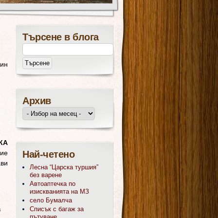
Търсене в блога
дин
Архив
КА
ние
Най-четено
ави
Лесна “Царска туршия”
без варене
Автоаптечка по
изискванията на МЗ
село Бумалча
в
Списък с багаж за
пътуване