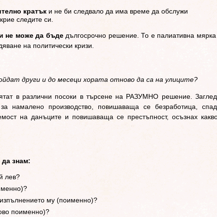
ително кратък
и не би следвало да има време да обслужи
крие следите си.
 и не може да бъде
дългосрочно решение. То е палиативна мярка
дяване на политически кризи.
дойдат други и до месеци хората отново да са на улиците?
ятат в различни посоки в търсене на РАЗУМНО решение. Загле
 за намалено производство, повишаваща се безработица, спа
мост на данъците и повишаваща се престъпност, осъзнах какв
 да знам:
й лев?
именно)?
 изпълнението му (поименно)?
ново поименно)?