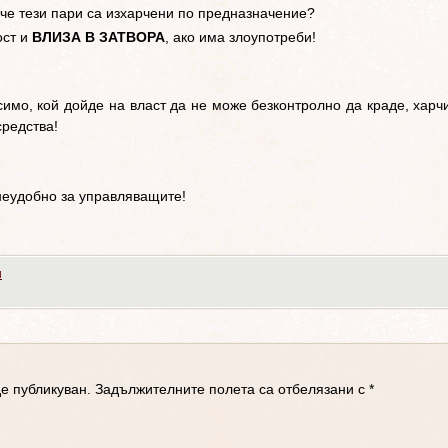
 че тези пари са изхарчени по предназначение?
ост и
ВЛИЗА В ЗАТВОРА
, ако има злоупотреби!
имо, кой дойде на власт да не може безконтролно да краде, харч
средства!
неудобно за управляващите!
и
е публикуван.
Задължителните полета са отбелязани с
*