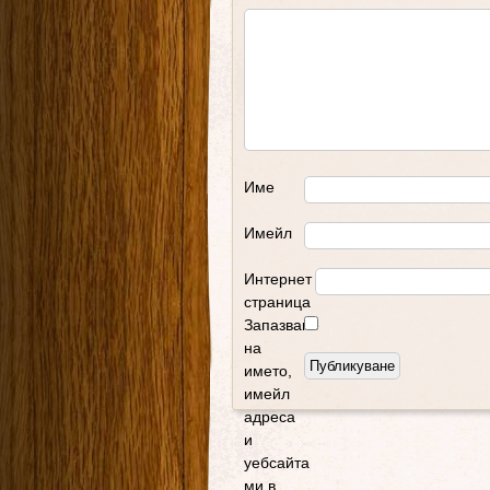
Име
Имейл
Интернет
страница
Запазване
на
името,
имейл
адреса
и
уебсайта
ми в