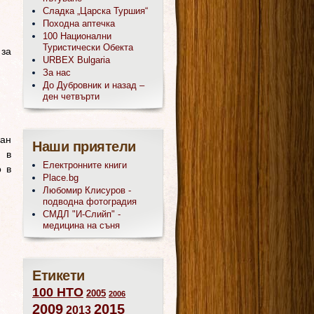
Сладка „Царска Туршия“
Походна аптечка
100 Национални
Туристически Обекта
 за
URBEX Bulgaria
За нас
До Дубровник и назад –
ден четвърти
дан
Наши приятели
д в
Електронните книги
о в
Place.bg
Любомир Клисуров -
подводна фотоградия
СМДЛ "И-Слийп" -
медицина на съня
Етикети
100 НТО
2005
2006
2009
2015
2013