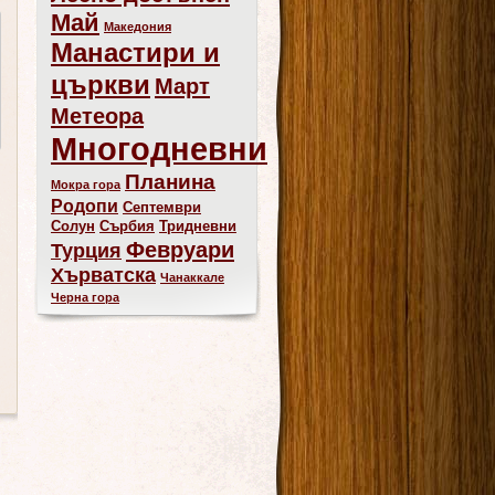
Май
Македония
Манастири и
църкви
Март
Метеора
Многодневни
Планина
Мокра гора
Родопи
Септември
Солун
Сърбия
Тридневни
Февруари
Турция
Хърватска
Чанаккале
Черна гора