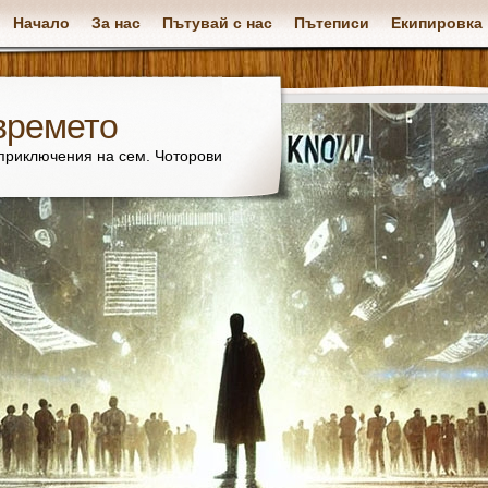
Начало
За нас
Пътувай с нас
Пътеписи
Екипировка
времето
 приключения на сем. Чоторови