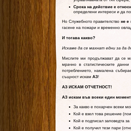
Срока на действие е относ
определени интереси и да по
Но Служебното правителство
не е
гасене на пожари и временно овла
И тогава какво?
Искаме да се махнат едни за да 
Мислите ми продължават да се м
мрачно в статистическите данни
потреблението, намалена събирае
същност искам
АЗ
!
АЗ ИСКАМ ОТЧЕТНОСТ!
АЗ искам във всеки един момент
За какво е похарчен всеки мо
Кой е взел това решение (по
Кой е подписал заповедта за
Кой е получил тези пари (от